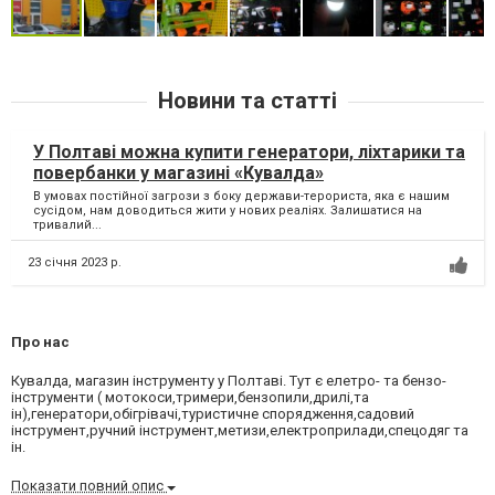
Новини та статті
У Полтаві можна купити генератори, ліхтарики та
повербанки у магазині «Кувалда»
В умовах постійної загрози з боку держави-терориста, яка є нашим
сусідом, нам доводиться жити у нових реаліях. Залишатися на
тривалий...
23 січня 2023 р.
Про нас
Кувалда, магазин інструменту у Полтаві. Тут є елетро- та бензо-
інструменти ( мотокоси,тримери,бензопили,дрилі,та
ін),генератори,обігрівачі,туристичне спорядження,садовий
інструмент,ручний інструмент,метизи,електроприлади,спецодяг та
ін.
Показати повний опис